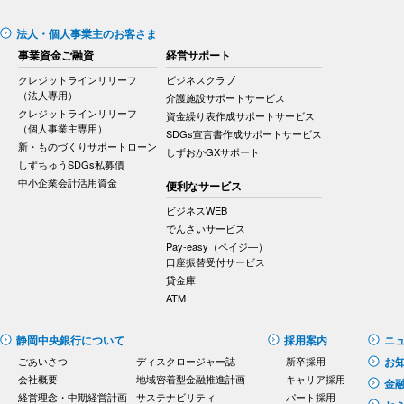
法人・個人事業主のお客さま
事業資金ご融資
経営サポート
クレジットラインリリーフ
ビジネスクラブ
（法人専用）
介護施設サポートサービス
クレジットラインリリーフ
資金繰り表作成サポートサービス
（個人事業主専用）
SDGs宣言書作成サポートサービス
新・ものづくりサポートローン
しずおかGXサポート
しずちゅうSDGs私募債
中小企業会計活用資金
便利なサービス
ビジネスWEB
でんさいサービス
Pay-easy（ペイジ―）
口座振替受付サービス
貸金庫
ATM
静岡中央銀行について
採用案内
ニ
ごあいさつ
ディスクロージャー誌
新卒採用
お
会社概要
地域密着型金融推進計画
キャリア採用
金
経営理念・中期経営計画
サステナビリティ
パート採用