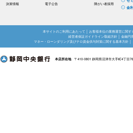
セ
決算情報
電子公告
障がい者採用
金
本サイトのご利用にあたって
│
お客様本位の業務運営に関す
経営者保証ガイドライン取組方針
│
金融円
マネー・ローンダリング及びテロ資金供与対策に関する基本方針
│
〒410-0801 静岡県沼津市大手町4丁目7
本店所在地