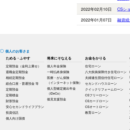
2022年02月10日
CSシ
2022年01月07日
融資繰
個人のお客さま
ためる・ふやす
将来にそなえる
お金をかりる
定期預金（金利上乗せ）
個人年金保険
住宅ローン
退職金定期預金
一時払終身保険
八大疾病保障付き住宅ローン
相続定期預金
医療・がん保険
夫婦連生団信付住宅ローン
（インターネット保険）
総合口座・普通預金 等
セカンドハウスローン
個人型確定拠出年金
定期預金
クイックリフォームローン
（iDeCo）
定期積金
CSフリーローン
後見支援預金
財形預金
CSカードローン
安心セカンドライフプラン
CSオートローン
投資信託
教育ローン
個人向け国債