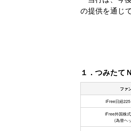
の提供を通じ
１．つみたてＮ
ファ
iFree日経2
iFree外国
(為替ヘ