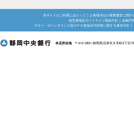
本サイトのご利用にあたって
│
お客様本位の業務運営に関す
経営者保証ガイドライン取組方針
│
金融円
マネー・ローンダリング及びテロ資金供与対策に関する基本方針
│
〒410-0801 静岡県沼津市大手町4丁目7
本店所在地