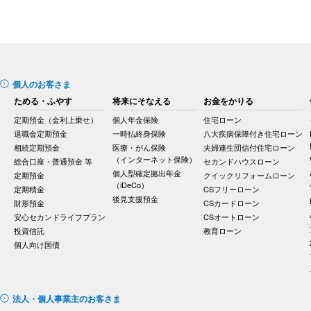
個人のお客さま
ためる・ふやす
将来にそなえる
お金をかりる
定期預金（金利上乗せ）
個人年金保険
住宅ローン
退職金定期預金
一時払終身保険
八大疾病保障付き住宅ローン
相続定期預金
医療・がん保険
夫婦連生団信付住宅ローン
（インターネット保険）
総合口座・普通預金 等
セカンドハウスローン
個人型確定拠出年金
定期預金
クイックリフォームローン
（iDeCo）
定期積金
CSフリーローン
後見支援預金
財形預金
CSカードローン
安心セカンドライフプラン
CSオートローン
投資信託
教育ローン
個人向け国債
法人・個人事業主のお客さま