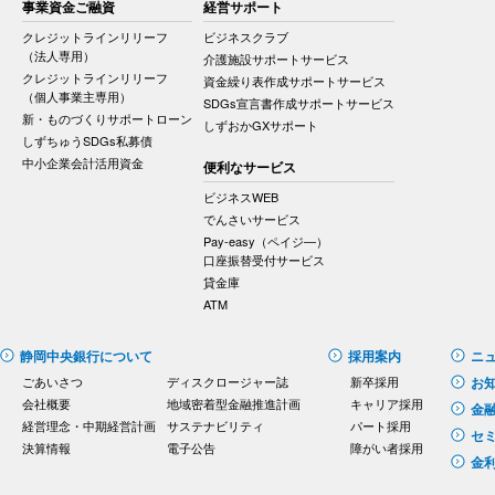
事業資金ご融資
経営サポート
クレジットラインリリーフ
ビジネスクラブ
（法人専用）
介護施設サポートサービス
クレジットラインリリーフ
資金繰り表作成サポートサービス
（個人事業主専用）
SDGs宣言書作成サポートサービス
新・ものづくりサポートローン
しずおかGXサポート
しずちゅうSDGs私募債
中小企業会計活用資金
便利なサービス
ビジネスWEB
でんさいサービス
Pay-easy（ペイジ―）
口座振替受付サービス
貸金庫
ATM
静岡中央銀行について
採用案内
ニ
ごあいさつ
ディスクロージャー誌
新卒採用
お
会社概要
地域密着型金融推進計画
キャリア採用
金
経営理念・中期経営計画
サステナビリティ
パート採用
セ
決算情報
電子公告
障がい者採用
金