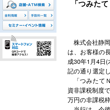
「つみたて
株式会社静岡中
は、お客様の
成30年1月4
記の通り選定
「つみたてＮ
資非課税制度で
万円の非課税枠
当行は、今後