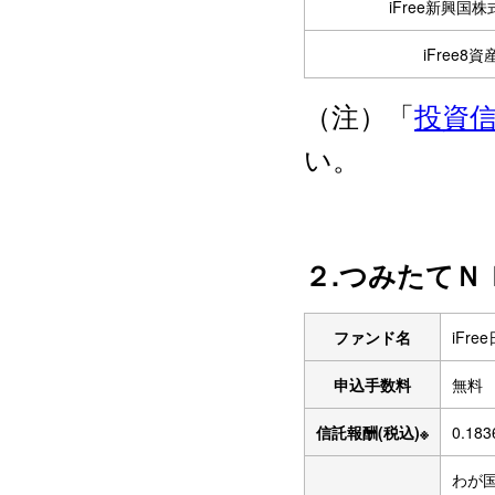
iFree新興国
iFree8
（注）「
投資
い。
２.つみたてＮ
ファンド名
iFr
申込手数料
無料
信託報酬(税込)※
0.18
わが