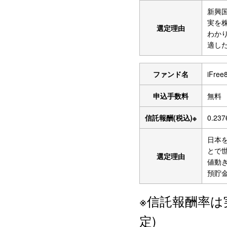
新興
実を
選定理由
わか
適し
ファンド名
iFr
申込手数料
無料
信託報酬(税込)※
0.23
日本
とで
選定理由
値動
預貯
※信託報酬率は
定)