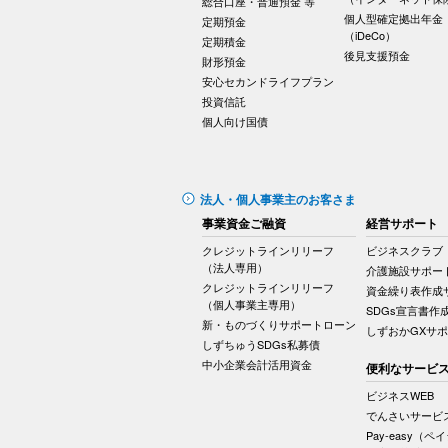
総合口座・普通預金 等
個人型確定拠出年金
定期預金
（iDeCo）
定期積金
後見支援預金
財形預金
安心セカンドライフプラン
投資信託
個人向け国債
法人・個人事業主のお客さま
事業資金ご融資
経営サポート
クレジットラインリリーフ
ビジネスクラブ
（法人専用）
介護施設サポー
クレジットラインリリーフ
資金繰り表作成
（個人事業主専用）
SDGs宣言書作
新・ものづくりサポートローン
しずおかGXサ
しずちゅうSDGs私募債
中小企業会計活用資金
便利なサービ
ビジネスWEB
でんさいサービ
Pay-easy（ペ