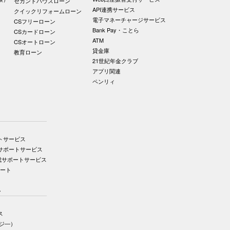
セカンドハウスローン
API連携サービス
クイックリフォームローン
電子マネーチャージサービス
CSフリーローン
Bank Pay・ことら
CSカードローン
ATM
CSオートローン
貸金庫
教育ローン
21世紀年金クラブ
アプリ関連
ペンリィ
トサービス
サポートサービス
成サポートサービス
ポート
ス
ス
イジ―）