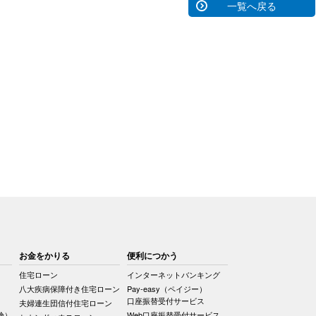
一覧へ戻る
お金をかりる
便利につかう
住宅ローン
インターネットバンキング
八大疾病保障付き住宅ローン
Pay-easy（ペイジー）
口座振替受付サービス
夫婦連生団信付住宅ローン
険）
Web口座振替受付サービス