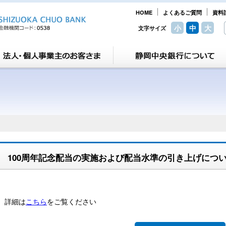
HOME
よくあるご質問
資料
小
中
大
文字サイズ
100周年記念配当の実施および配当水準の引き上げにつ
詳細は
こちら
をご覧ください