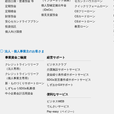
総合口座・普通預金 等
セカンドハウスローン
個人型確定拠出年金
定期預金
クイックリフォームローン
（iDeCo）
定期積金
CSフリーローン
後見支援預金
財形預金
CSカードローン
安心セカンドライフプラン
CSオートローン
投資信託
教育ローン
個人向け国債
法人・個人事業主のお客さま
事業資金ご融資
経営サポート
クレジットラインリリーフ
ビジネスクラブ
（法人専用）
介護施設サポートサービス
クレジットラインリリーフ
資金繰り表作成サポートサービス
（個人事業主専用）
SDGs宣言書作成サポートサービス
新・ものづくりサポートローン
しずおかGXサポート
しずちゅうSDGs私募債
中小企業会計活用資金
便利なサービス
ビジネスWEB
でんさいサービス
Pay-easy（ペイジ―）