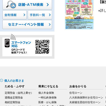
【販
※詳
個人のお客さま
ためる・ふやす
将来にそなえる
お金をかりる
定期預金（金利上乗せ）
個人年金保険
住宅ローン
退職金定期預金
一時払終身保険
八大疾病保障付き住宅ローン
相続定期預金
医療・がん保険
夫婦連生団信付住宅ローン
（インターネット保険）