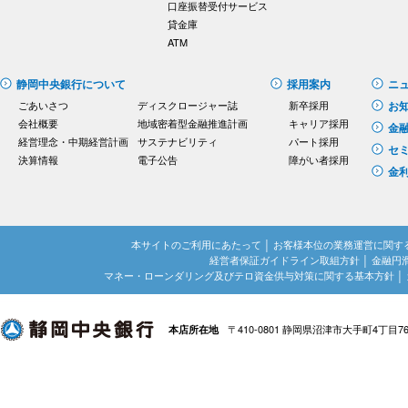
口座振替受付サービス
貸金庫
ATM
静岡中央銀行について
採用案内
ニ
ごあいさつ
ディスクロージャー誌
新卒採用
お
会社概要
地域密着型金融推進計画
キャリア採用
金
経営理念・中期経営計画
サステナビリティ
パート採用
セ
決算情報
電子公告
障がい者採用
金
本サイトのご利用にあたって
│
お客様本位の業務運営に関す
経営者保証ガイドライン取組方針
│
金融円
マネー・ローンダリング及びテロ資金供与対策に関する基本方針
│
〒410-0801 静岡県沼津市大手町4丁目7
本店所在地